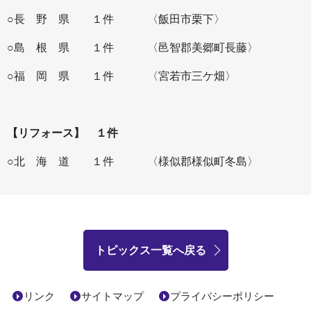
○長 野 県 １件
〈飯田市栗下〉
○島 根 県 １件
〈邑智郡美郷町長藤〉
○福 岡 県 １件
〈宮若市三ケ畑〉
【リフォース】 １件
○北 海 道 １件
〈様似郡様似町冬島〉
トピックス一覧へ戻る
リンク
サイトマップ
プライバシーポリシー