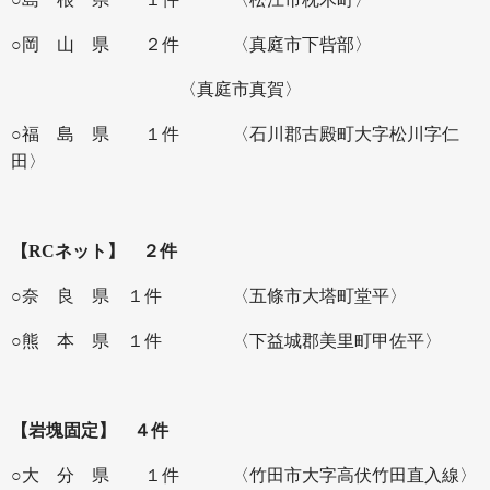
○岡 山 県 ２件
〈真庭市下呰部〉
〈真庭市真賀〉
○福 島 県 １件
〈石川郡古殿町大字松川字仁
田〉
【RCネット】 ２件
○奈 良 県 １件
〈五條市大塔町堂平〉
○熊 本 県 １件
〈下益城郡美里町甲佐平〉
【岩塊固定】 ４件
○大 分 県 １件
〈竹田市大字高伏竹田直入線〉