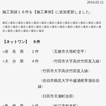
2016.03.11
施工実績１６件を【施工事例】に追加更新しました。
落石☆落石☆落石☆落石☆落石☆落石☆落石☆落石☆落石☆落石☆落石☆落石☆落石
☆落石☆落石☆落石☆落石☆落石☆落石☆落石☆落石☆落石☆落石☆落石☆落石☆落
石☆落石☆落石☆落石☆落石☆落石
【ネットワン】 ９件
○奈 良 県 １件
〈五條市大塔町堂平〉
○大 分 県 ４件
〈竹田市大字高伏竹田直入線〉
〈竹田市大字高伏竹田直入線〉
〈佐伯市鶴見大字中越浦梶寄浦佐伯
線〉
〈日田市天瀬町合田〉
○島 根 県 １件
〈松江市枕木町〉