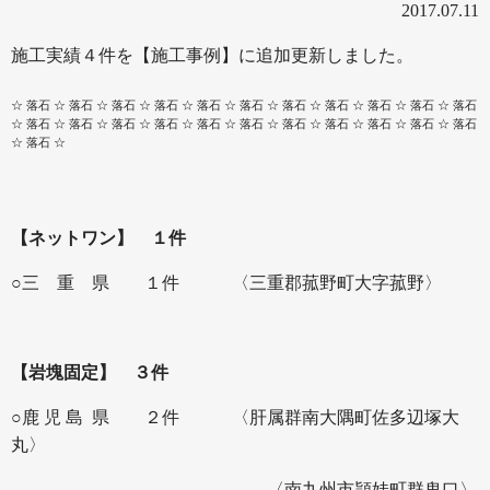
2017.07.11
施工実績４件を【施工事例】に追加更新しました。
☆ 落石 ☆ 落石 ☆ 落石 ☆ 落石 ☆ 落石 ☆ 落石 ☆ 落石 ☆ 落石 ☆ 落石 ☆ 落石 ☆ 落石
☆ 落石 ☆ 落石 ☆ 落石 ☆ 落石 ☆ 落石 ☆ 落石 ☆ 落石 ☆ 落石 ☆ 落石 ☆ 落石 ☆ 落石
☆ 落石 ☆
【ネットワン】 １件
○三 重 県 １件
〈三重郡菰野町大字菰野〉
【岩塊固定】 ３件
○鹿 児 島 県 ２件
〈肝属群南大隅町佐多辺塚大
丸〉
〈南九州市頴娃町群鬼口〉