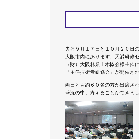
去る９月１７日と１０月２０日
大阪市内にあります、天満研修
（財）大阪林業土木協会様主催
『主任技術者研修会』が開催さ
両日とも約６０名の方が出席さ
盛況の中、終えることができま