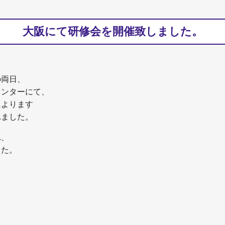
大阪にて研修会を開催致しました。
の両日、
センターにて、
によります
れました。
れ、
した。