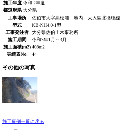
施工年度
令和 2年度
都道府県
大分県
工事場所
佐伯市大字高松浦 地内 大入島北循環線
型式
KB-NH4.0-1型
工事発注者
大分県佐伯土木事務所
施工期間
令和3年1月～3月
施工面積(m2)
408m2
実績表No.
44
その他の写真
施工事例一覧に戻る