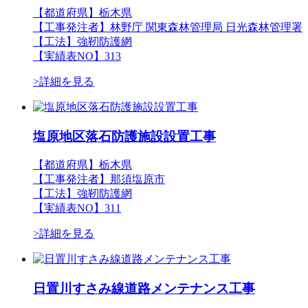
【都道府県】栃木県
【工事発注者】林野庁 関東森林管理局 日光森林管理署
【工法】強靭防護網
【実績表NO】313
>詳細を見る
塩原地区落石防護施設設置工事
【都道府県】栃木県
【工事発注者】那須塩原市
【工法】強靭防護網
【実績表NO】311
>詳細を見る
日置川すさみ線道路メンテナンス工事