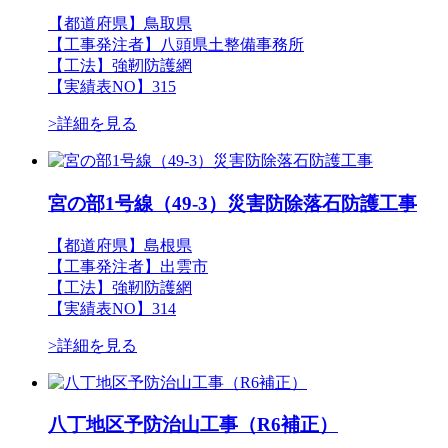
【都道府県】鳥取県
【工事発注者】八頭県土整備事務所
【工法】強靭防護網
【実績表NO】315
>詳細を見る
宮の部1号線（49-3）災害防除落石防護工事
【都道府県】島根県
【工事発注者】出雲市
【工法】強靭防護網
【実績表NO】314
>詳細を見る
八丁地区予防治山工事（R6補正）