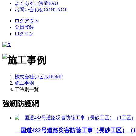
よくあるご質問
FAQ
お問い合わせ
CONTACT
ログアウト
会員登録
ログイン
株式会社シビルHOME
施工事例
工法別一覧
強靭防護網
国道482号道路災害防除工事（長砂工区）（