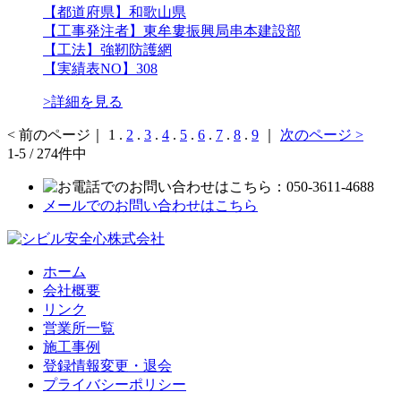
【都道府県】和歌山県
【工事発注者】東牟婁振興局串本建設部
【工法】強靭防護網
【実績表NO】308
>詳細を見る
< 前のページ
｜
1
.
2
.
3
.
4
.
5
.
6
.
7
.
8
.
9
｜
次のページ >
1-5 / 274件中
メールでのお問い合わせはこちら
ホーム
会社概要
リンク
営業所一覧
施工事例
登録情報変更・退会
プライバシーポリシー