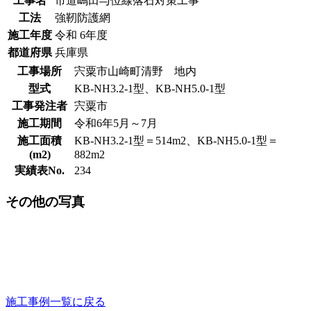
工事名
市道嶋田与位線落石対策工事
工法
強靭防護網
施工年度
令和 6年度
都道府県
兵庫県
工事場所
宍粟市山崎町清野 地内
型式
KB-NH3.2-1型、KB-NH5.0-1型
工事発注者
宍粟市
施工期間
令和6年5月～7月
施工面積
KB-NH3.2-1型＝514m2、KB-NH5.0-1型＝
(m2)
882m2
実績表No.
234
その他の写真
施工事例一覧に戻る