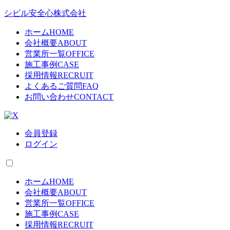
シビル安全心株式会社
ホーム
HOME
会社概要
ABOUT
営業所一覧
OFFICE
施工事例
CASE
採用情報
RECRUIT
よくあるご質問
FAQ
お問い合わせ
CONTACT
会員登録
ログイン
ホーム
HOME
会社概要
ABOUT
営業所一覧
OFFICE
施工事例
CASE
採用情報
RECRUIT